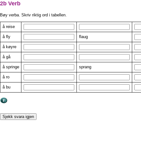
2b Verb
Bøy verba. Skriv riktig ord i tabellen.
å reise
å fly
flaug
å køyre
å gå
å springe
sprang
å ro
å bu
Sjekk svara igjen