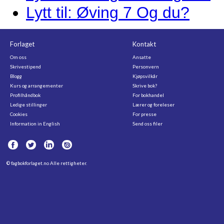
Lytt til: Øving 7 Og du?
Forlaget
Kontakt
Om oss
Ansatte
Skrivestipend
Personvern
Blogg
Kjøpsvilkår
Kurs og arrangementer
Skrive bok?
Profilhåndbok
For bokhandel
Ledige stillinger
Lærer og foreleser
Cookies
For presse
Information in English
Send oss filer
©
fagbokforlaget.no
Alle rettigheter.