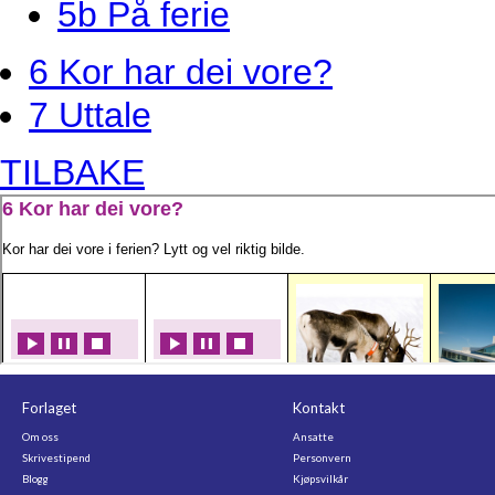
5b På ferie
6 Kor har dei vore?
7 Uttale
TILBAKE
Forlaget
Kontakt
Om oss
Ansatte
Skrivestipend
Personvern
Blogg
Kjøpsvilkår