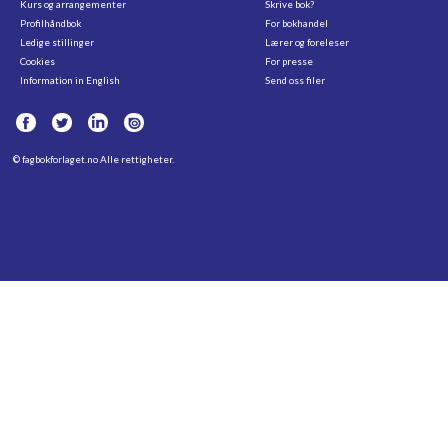
Kurs og arrangementer
Skrive bok?
Profilhåndbok
For bokhandel
Ledige stillinger
Lærer og foreleser
Cookies
For presse
Information in English
Send oss filer
©
fagbokforlaget.no
Alle rettigheter.