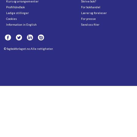
Kurs og arrangementer
Skrive bok?
Profilhåndbok
For bokhandel
Ledige stillinger
Lærer og foreleser
Cookies
For presse
Information in English
Send oss filer
©
fagbokforlaget.no
Alle rettigheter.