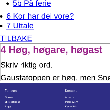
5b På ferie
6 Kor har dei vore?
7 Uttale
TILBAKE
Forlaget
Kontakt
Om oss
Ansatte
Skrivestipend
Personvern
Blogg
Kjøpsvilkår