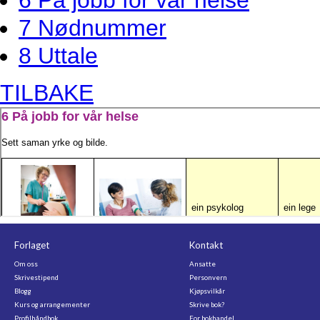
6 På jobb for vår helse
7 Nødnummer
8 Uttale
TILBAKE
Forlaget
Kontakt
Om oss
Ansatte
Skrivestipend
Personvern
Blogg
Kjøpsvilkår
Kurs og arrangementer
Skrive bok?
Profilhåndbok
For bokhandel