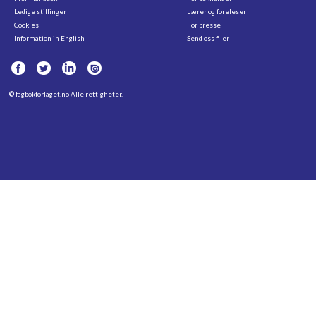
Ledige stillinger
Lærer og foreleser
Cookies
For presse
Information in English
Send oss filer
©
fagbokforlaget.no
Alle rettigheter.