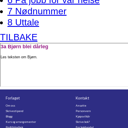
6 På jobb for vår helse
7 Nødnummer
8 Uttale
TILBAKE
Forlaget
Kontakt
Om oss
Ansatte
Skrivestipend
Personvern
Blogg
Kjøpsvilkår
Kurs og arrangementer
Skrive bok?
Profilhåndbok
For bokhandel