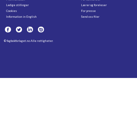
Ledige stillinger
Lærer og foreleser
Cookies
For presse
Information in English
Send oss filer
©
fagbokforlaget.no
Alle rettigheter.