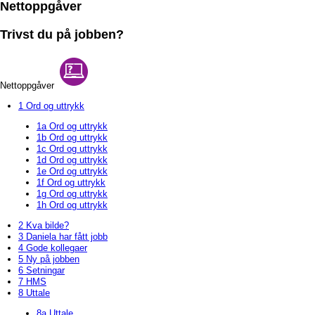
Nettoppgåver
Trivst du på jobben?
Nettoppgåver
1 Ord og uttrykk
1a Ord og uttrykk
1b Ord og uttrykk
1c Ord og uttrykk
1d Ord og uttrykk
1e Ord og uttrykk
1f Ord og uttrykk
1g Ord og uttrykk
1h Ord og uttrykk
2 Kva bilde?
3 Daniela har fått jobb
4 Gode kollegaer
5 Ny på jobben
6 Setningar
7 HMS
8 Uttale
8a Uttale