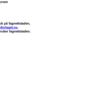
sursen
uk på fagnettstaden,
kforlaget.no
.
bruker fagnettstaden.