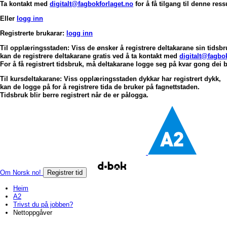
Ta kontakt med
digitalt@fagbokforlaget.no
for å få tilgang til denne res
Eller
logg inn
Registrerte brukarar:
logg inn
Til opplæringsstaden: Viss de ønsker å registrere deltakarane sin tidsbr
kan de registrere deltakarane gratis ved å ta kontakt med
digitalt@fagbo
For å få registrert tidsbruk, må deltakarane logge seg på kvar gong dei 
Til kursdeltakarane: Viss opplæringsstaden dykkar har registrert dykk,
kan de logge på for å registrere tida de bruker på fagnettstaden.
Tidsbruk blir berre registrert når de er pålogga.
Om Norsk no!
Registrer tid
Heim
A2
Trivst du på jobben?
Nettoppgåver