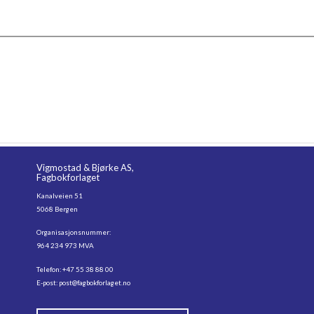
Vigmostad & Bjørke AS,
Fagbokforlaget
Kanalveien 51
5068 Bergen
Organisasjonsnummer:
964 234 973 MVA
Telefon: +47 55 38 88 00
E-post:
post@fagbokforlaget.no