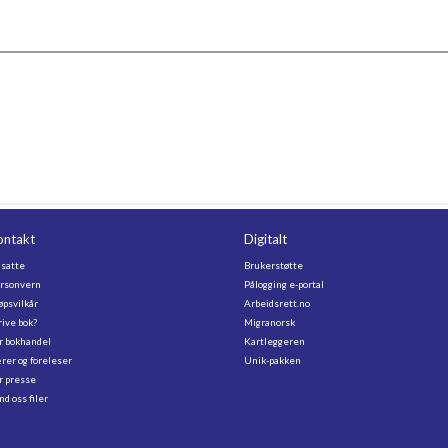
ontakt
Digitalt
satte
Brukerstøtte
rsonvern
Pålogging e-portal
øpsvilkår
Arbeidsrett.no
rive bok?
Migranorsk
r bokhandel
Kartleggeren
rer og foreleser
Unik-pakken
r presse
nd oss filer