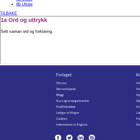
8b Uttale
TILBAKE
Forlaget
K
Om oss
An
Skrivestipend
Pe
Blogg
Kj
Kurs og arrangementer
Sk
Profilhåndbok
Fo
Ledige stillinger
Læ
Cookies
Fo
Information in English
Se